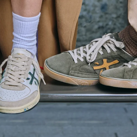
LONDON
ESPLORA