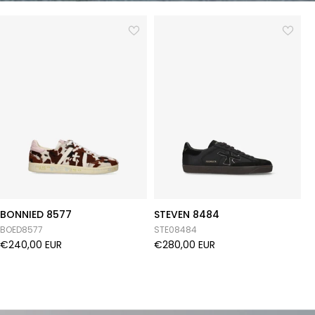
BONNIED 8577
STEVEN 8484
B
BOED8577
STE08484
B
€240,00 EUR
€280,00 EUR
€