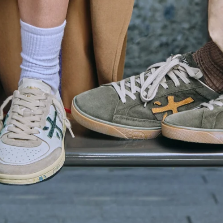
LONDON
ESPLORA