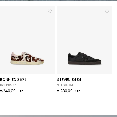
BONNIED 8577
STEVEN 8484
B
BOED8577
STE08484
B
€240,00 EUR
€280,00 EUR
€