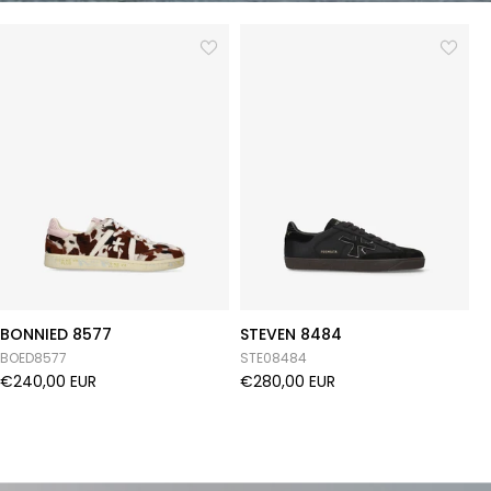
BONNIED 8577
STEVEN 8484
B
BOED8577
STE08484
B
€240,00 EUR
€280,00 EUR
€