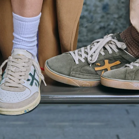
LONDON
ESPLORA