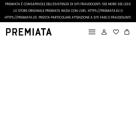
PREMIATA È CONSAPEVOLE DELL'ESISTENZA DI SITI FRAUDOLENTI.
SEE MORE
SEE LESS
LO STORE ORIGINALE PREMIATA INIZIA CON L'URL: HTTPS://PREMIATA.EU O
HTTPS://PREMIATA.US. PRESTA PARTICOLARE ATTENZIONE A SITI FAKE O FRAUDOLENTI.