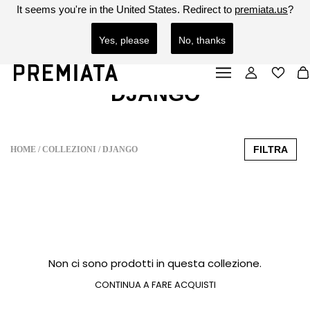
It seems you're in
the United States
. Redirect to
premiata.us
?
PREMIATA È CONSAPEVOLE DELL'ESISTENZA DI SITI FRAUDOLENTI.
SEE MORE
SEE LESS
LO STORE ORIGINALE PREMIATA INIZIA CON L'URL: HTTPS://PREMIATA.EU O
HTTPS://PREMIATA.US. PRESTA PARTICOLARE ATTENZIONE A SITI FAKE O FRAUDOLENTI.
Yes, please
No, thanks
DJANGO
FILTRA
HOME
COLLEZIONI
DJANGO
Non ci sono prodotti in questa collezione.
CONTINUA A FARE ACQUISTI