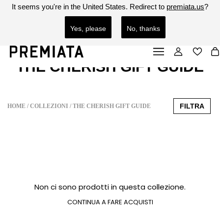
It seems you're in
the United States
. Redirect to
premiata.us
?
PREMIATA È CONSAPEVOLE DELL'ESISTENZA DI SITI FRAUDOLENTI.
SEE MORE
SEE LESS
LO STORE ORIGINALE PREMIATA INIZIA CON L'URL: HTTPS://PREMIATA.EU O
HTTPS://PREMIATA.US. PRESTA PARTICOLARE ATTENZIONE A SITI FAKE O FRAUDOLENTI.
Yes, please
No, thanks
THE CHERISH GIFT GUIDE
FILTRA
HOME
COLLEZIONI
THE CHERISH GIFT GUIDE
Non ci sono prodotti in questa collezione.
CONTINUA A FARE ACQUISTI