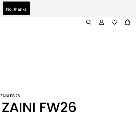
No, thanks
IONE A SITI FAKE O FRAUDOLENTI.
ZAINI FW26
ZAINI FW26