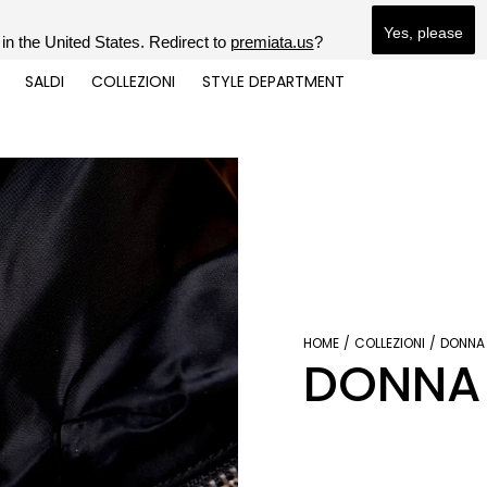
PREMIATA È CONSAPEVOLE DELL'ESISTENZA DI SITI FRAUDOLENTI.
SEE MORE
SEE LESS
Yes, please
IZIA CON L'URL: HTTPS://PREMIATA.EU O HTTPS://PREMIATA.US. PRESTA PARTICOLARE ATTENZ
 in
the United States
. Redirect to
premiata.us
?
SALDI
COLLEZIONI
STYLE DEPARTMENT
HOME
COLLEZIONI
DONNA 
DONNA 