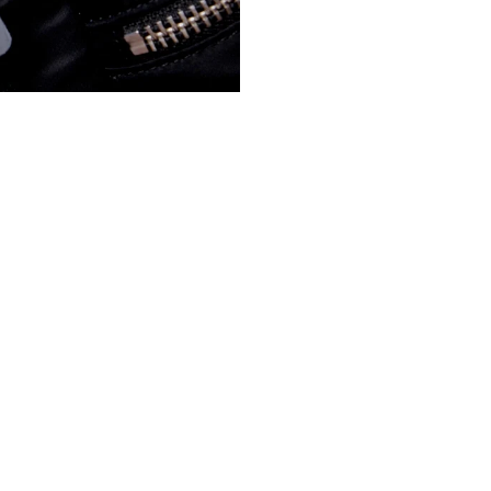
LONDON
ESPLORA