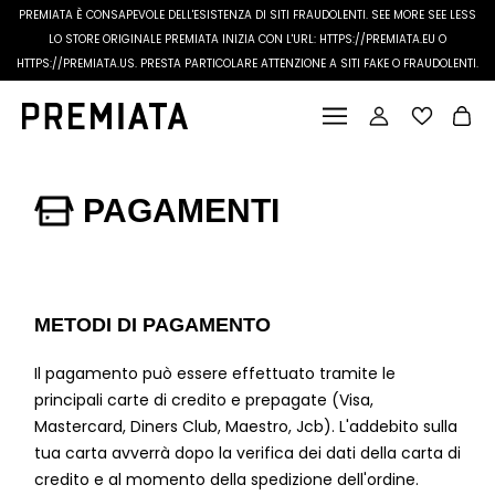
PREMIATA È CONSAPEVOLE DELL'ESISTENZA DI SITI FRAUDOLENTI.
SEE MORE
SEE LESS
LO STORE ORIGINALE PREMIATA INIZIA CON L'URL: HTTPS://PREMIATA.EU O
HTTPS://PREMIATA.US. PRESTA PARTICOLARE ATTENZIONE A SITI FAKE O FRAUDOLENTI.
PAGAMENTI
METODI DI PAGAMENTO
Il pagamento può essere effettuato tramite le
principali carte di credito e prepagate (Visa,
Mastercard, Diners Club, Maestro, Jcb). L'addebito sulla
tua carta avverrà dopo la verifica dei dati della carta di
credito e al momento della spedizione dell'ordine.