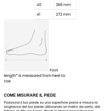
40
266 mm
41
272 mm
Foot
length* is measured from heel to
toe.
COME MISURARE IL PIEDE
Posiziona il tuo piede su una superficie piana e misura la
lunghezza del tuo piede utilizzando un metro da sarto, dal
tallone al dito più lungo. Ripeti la stessa procedura per