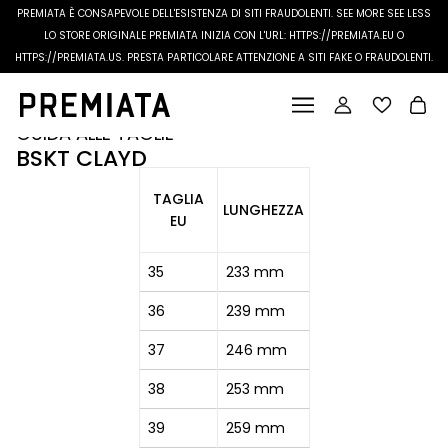
PREMIATA È CONSAPEVOLE DELL'ESISTENZA DI SITI FRAUDOLENTI.
SEE MORE
SEE LESS
LO STORE ORIGINALE PREMIATA INIZIA CON L'URL: HTTPS://PREMIATA.EU O
HTTPS://PREMIATA.US. PRESTA PARTICOLARE ATTENZIONE A SITI FAKE O FRAUDOLENTI.
GUIDA ALLE TAGLIE
BSKT CLAYD
TAGLIA
LUNGHEZZA
EU
35
233 mm
36
239 mm
37
246 mm
38
253 mm
39
259 mm