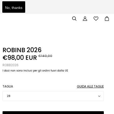
No, thanks
IONE A SITI FAKE O FRAUDOLENTI.
ROBINB 2026
€98,00 EUR
€140,00
ROBB2026
I dazi non sono inclusi per gli ordini fuori dalla UE
TAGLIA
GUIDA ALLE TAGLIE
28