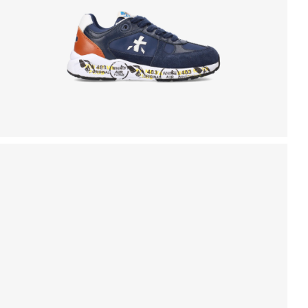
LONDON
ESPLORA