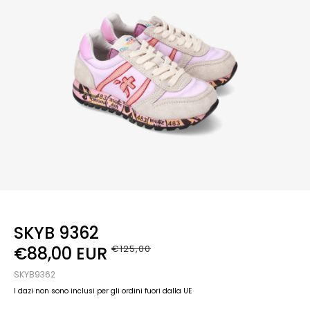
SKYB 9362
€88,00 EUR
€125,00
SKYB9362
I dazi non sono inclusi per gli ordini fuori dalla UE